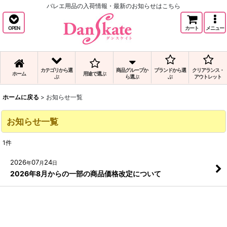
バレエ用品の入荷情報・最新のお知らせはこちら
OPEN
カート
メニュー
カテゴリから選
商品グループか
ブランドから選
クリアランス・
ホーム
用途で選ぶ
ぶ
ら選ぶ
ぶ
アウトレット
ホームに戻る
>
お知らせ一覧
お知らせ一覧
1
件
2026
07
24
年
月
日
2026年8月からの一部の商品価格改定について