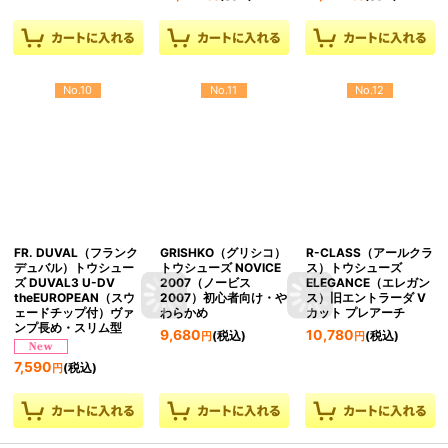
No.10
No.11
No.12
FR. DUVAL（フランク
GRISHKO（グリシコ）
R-CLASS（アールクラ
デュバル）トウシュー
トウシューズ NOVICE
ス）トウシューズ
ズ DUVAL3 U-DV
2007（ノービス
ELEGANCE（エレガン
theEUROPEAN（スウ
2007）初心者向け・や
ス）旧エントラーダ V
ェードチップ付）ヴァ
わらかめ
カット プレアーチ
ンプ長め・スリム型
9,680
10,780
(税込)
(税込)
円
円
7,590
(税込)
円