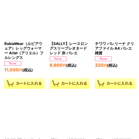
RubiaWear（ルビアウ
【SALLY】レースロン
チワワ バレリーナ クリ
ェア）レッグウォーマ
グスリーブレオタード
アファイル A4 バレエ
ー Ariel（アリエル）フ
レッド 赤 バレエ
雑貨
ルレングス
6,600
330
(税込)
(税込)
円
円
11,000
(税込)
円