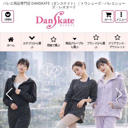
バレエ用品専門店 DANSKATE（ダンスケイト）｜トウシューズ・バレエシュー
ズ・レオタード
OPEN
カート
メニュー
カテゴリから選
商品グループか
ブランドから選
クリアランス・
ホーム
用途で選ぶ
ぶ
ら選ぶ
ぶ
アウトレット