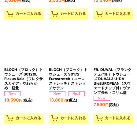
2,530
2,530
12,540
(税込)
(税込)
(税込)
円
円
円
BLOCH（ブロック）ト
BLOCH（ブロック）ト
FR. DUVAL（フランク
ウシューズ S0120L
ウシューズ S0172
デュバル）トウシュー
Flexus Kaia（フレクサ
Eurostretch（ユーロ
ズ DUVAL3 U-DV
スカイア）やわらか
ストレッチ）ストレッ
theEUROPEAN（スウ
め・軽量
チサテン
ェードチップ付）ヴァ
ンプ長め・スリム型
18,590
13,860
(税込)
(税込)
円
円
7,590
(税込)
円