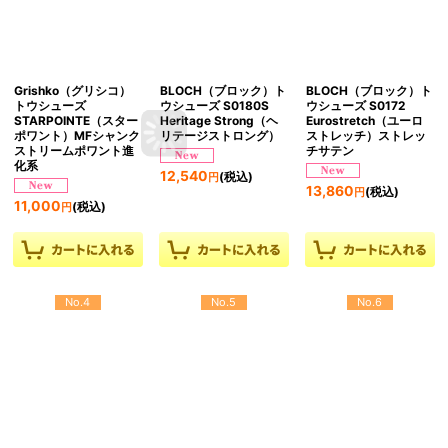
Grishko（グリシコ）
BLOCH（ブロック）ト
BLOCH（ブロック）ト
トウシューズ
ウシューズ S0180S
ウシューズ S0172
STARPOINTE（スター
Heritage Strong（ヘ
Eurostretch（ユーロ
ポワント）MFシャンク
リテージストロング）
ストレッチ）ストレッ
ストリームポワント進
チサテン
化系
12,540
(税込)
円
13,860
(税込)
円
11,000
(税込)
円
No.4
No.5
No.6