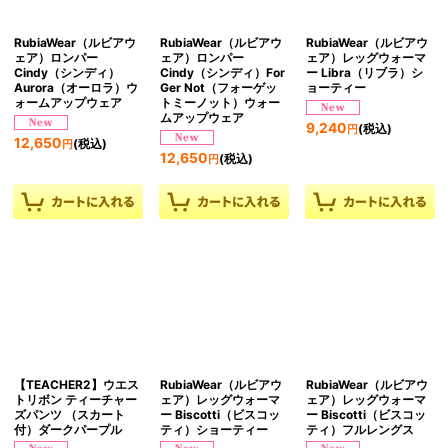
RubiaWear（ルビアウ
RubiaWear（ルビアウ
RubiaWear（ルビアウ
ェア）ロンパー
ェア）ロンパー
ェア）レッグウォーマ
Cindy（シンディ）
Cindy（シンディ）For
ー Libra（リブラ）シ
Aurora（オーロラ）ウ
Ger Not（フォーゲッ
ョーティー
ォームアップウェア
トミーノット）ウォー
ムアップウェア
9,240
(税込)
円
12,650
(税込)
円
12,650
(税込)
円
【TEACHER2】ウエス
RubiaWear（ルビアウ
RubiaWear（ルビアウ
トリボン ティーチャー
ェア）レッグウォーマ
ェア）レッグウォーマ
ズパンツ （スカート
ー Biscotti（ビスコッ
ー Biscotti（ビスコッ
付）ダークパープル
ティ）ショーティー
ティ）フルレングス