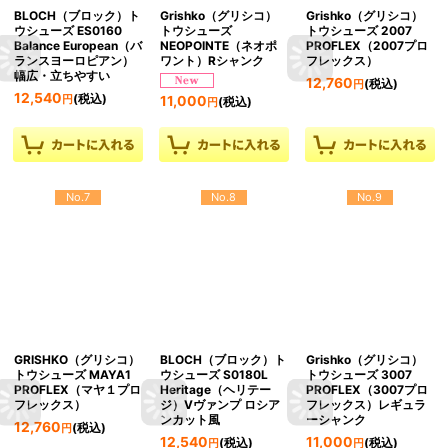
BLOCH（ブロック）ト
Grishko（グリシコ）
Grishko（グリシコ）
ウシューズ ES0160
トウシューズ
トウシューズ 2007
Balance European（バ
NEOPOINTE（ネオポ
PROFLEX（2007プロ
ランスヨーロピアン）
ワント）Rシャンク
フレックス）
幅広・立ちやすい
12,760
(税込)
円
12,540
(税込)
11,000
円
(税込)
円
No.7
No.8
No.9
GRISHKO（グリシコ）
BLOCH（ブロック）ト
Grishko（グリシコ）
トウシューズ MAYA1
ウシューズ S0180L
トウシューズ 3007
PROFLEX（マヤ１プロ
Heritage（ヘリテー
PROFLEX（3007プロ
フレックス）
ジ）Vヴァンプ ロシア
フレックス）レギュラ
ンカット風
ーシャンク
12,760
(税込)
円
12,540
11,000
(税込)
(税込)
円
円