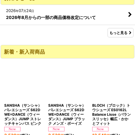
2026
07
24
年
月
日
2026年8月からの一部の商品価格改定について
もっと見る
新着・新入荷商品
SANSHA（サンシャ）
SANSHA（サンシャ）
BLOCH（ブロック）ト
バレエシューズ S62D
バレエシューズ S62D
ウシューズ ES0162L
WE=DANCE（ウィー
WE=DANCE（ウィー
Balance Lisse（バラン
ダンス）JUMP ストレ
ダンス）JUMP ブラッ
スリッセ）幅広・かか
ッチキャンバス ピンク
ク メンズ・ボーイズ
とフィット