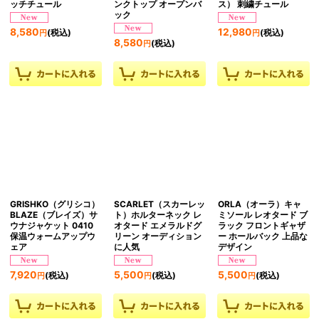
ッチチュール
ンクトップ オープンバ
ス） 刺繍チュール
ック
8,580
12,980
(税込)
(税込)
円
円
8,580
(税込)
円
GRISHKO（グリシコ）
SCARLET（スカーレッ
ORLA（オーラ）キャ
BLAZE（ブレイズ）サ
ト）ホルターネック レ
ミソール レオタード ブ
ウナジャケット 0410
オタード エメラルドグ
ラック フロントギャザ
保温ウォームアップウ
リーン オーディション
ー ホールバック 上品な
ェア
に人気
デザイン
7,920
5,500
5,500
(税込)
(税込)
(税込)
円
円
円