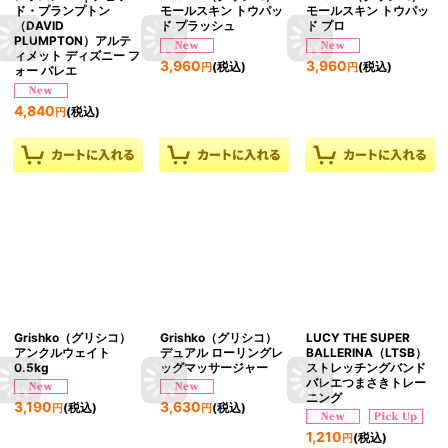
ド・プランプトン
モールスキン トウパッ
モールスキン トウパッ
（DAVID
ド プラッシュ
ド プロ
PLUMPTON）アルテ
ィメット ディズニー フ
3,960
3,960
(税込)
(税込)
円
円
ォー バレエ
4,840
(税込)
円
Grishko（グリシコ）
Grishko（グリシコ）
LUCY THE SUPER
アンクルウェイト
デュアル ローリングレ
BALLERINA（LTSB）
0.5kg
ッグマッサージャー
ストレッチングバンド
バレエつまさきトレー
ニング
3,190
3,630
(税込)
(税込)
円
円
1,210
(税込)
円