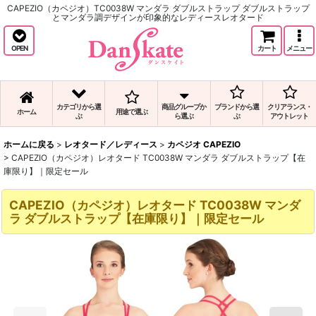
CAPEZIO（カペジオ）TC0038W マンダラ ダブルストラップ ダブルストラップ
とマンダラ調デザインが印象的なレディースレオタード
OPEN
カート
メニュー
カテゴリから選
商品グループか
ブランドから選
クリアランス・
ホーム
用途で選ぶ
ぶ
ら選ぶ
ぶ
アウトレット
ホームに戻る
>
レオタード／レディース
>
カペジオ CAPEZIO
>
CAPEZIO（カペジオ）レオタード TC0038W マンダラ ダブルストラップ【在
庫限り】｜限定セール
CAPEZIO（カペジオ）レオタード TC0038W マンダ
ラ ダブルストラップ【在庫限り】｜限定セール