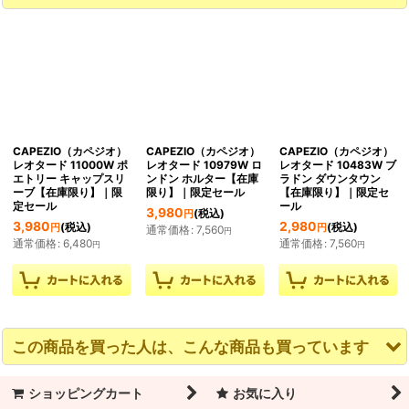
CAPEZIO（カペジオ）
CAPEZIO（カペジオ）
CAPEZIO（カペジオ）
レオタード 11000W ポ
レオタード 10979W ロ
レオタード 10483W ブ
エトリー キャップスリ
ンドン ホルター【在庫
ラドン ダウンタウン
ーブ【在庫限り】｜限
限り】｜限定セール
【在庫限り】｜限定セ
定セール
ール
3,980
(税込)
円
3,980
2,980
(税込)
(税込)
円
円
通常価格
:
7,560
円
通常価格
:
6,480
通常価格
:
7,560
円
円
この商品を買った人は、こんな商品も買っています
ショッピングカート
お気に入り