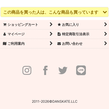
この商品を買った人は、こんな商品も買っています
ショッピングカート
お気に入り
マイページ
特定商取引法表示
ご利用案内
お問い合わせ
WEARMOI（ウェアモ
WEARMOI（ウェアモ
WEARMOI（ウェアモ
ア）タイツ DIV03 コン
ア）バレエシューズ
ア）バレエシューズ
バーチブル 穴あき
JUNON（ジュノン）フ
CERES（セレス）スト
ルソール ライトピンク
レッチ ライトピンク
2,750
(税込)
円
2,970
3,190
(税込)
(税込)
円
円
2011-2026©DANSKATE.LLC