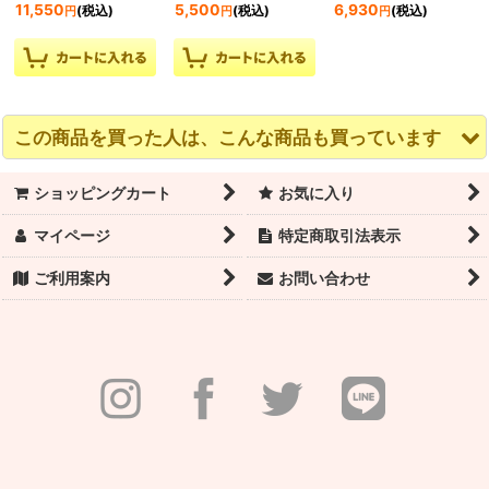
11,550
5,500
6,930
(税込)
(税込)
(税込)
円
円
円
この商品を買った人は、こんな商品も買っています
ショッピングカート
お気に入り
マイページ
特定商取引法表示
ご利用案内
お問い合わせ
廃盤セール｜ウェアモ
Ballet Rosa バレエロー
三善 アクアカラー
ア VALENTIA レオター
ザ VIA レオタード
1,320
(税込)
円
ド
11,550
(税込)
円
5,980
(税込)
円
通常価格
:
7,920
円