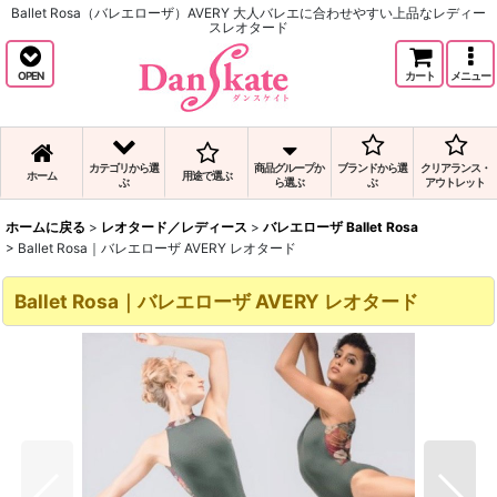
Ballet Rosa（バレエローザ）AVERY 大人バレエに合わせやすい上品なレディー
スレオタード
OPEN
カート
メニュー
カテゴリから選
商品グループか
ブランドから選
クリアランス・
ホーム
用途で選ぶ
ぶ
ら選ぶ
ぶ
アウトレット
ホームに戻る
>
レオタード／レディース
>
バレエローザ Ballet Rosa
>
Ballet Rosa｜バレエローザ AVERY レオタード
Ballet Rosa｜バレエローザ AVERY レオタード