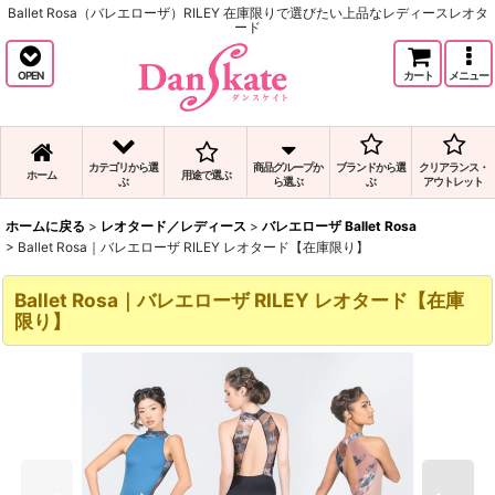
Ballet Rosa（バレエローザ）RILEY 在庫限りで選びたい上品なレディースレオタ
ード
OPEN
カート
メニュー
カテゴリから選
商品グループか
ブランドから選
クリアランス・
ホーム
用途で選ぶ
ぶ
ら選ぶ
ぶ
アウトレット
ホームに戻る
>
レオタード／レディース
>
バレエローザ Ballet Rosa
>
Ballet Rosa｜バレエローザ RILEY レオタード【在庫限り】
Ballet Rosa｜バレエローザ RILEY レオタード【在庫
限り】