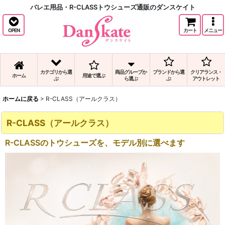
バレエ用品・R-CLASSトウシューズ通販のダンスケイト
OPEN
カート
メニュー
カテゴリから選
商品グループか
ブランドから選
クリアランス・
ホーム
用途で選ぶ
ぶ
ら選ぶ
ぶ
アウトレット
ホームに戻る
>
R-CLASS（アールクラス）
R-CLASS（アールクラス）
R-CLASSのトウシューズを、モデル別に選べます