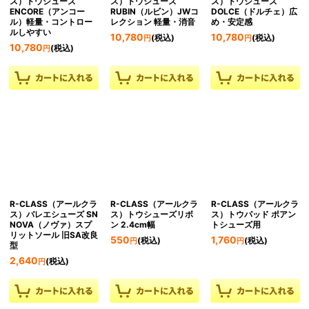
ス）トウシューズ
ス）トウシューズ
ス）トウシューズ
ENCORE（アンコー
RUBIN（ルビン）JWコ
DOLCE（ドルチェ）広
ル）軽量・コントロー
レクション 軽量・消音
め・安定感
ルしやすい
10,780
10,780
(税込)
(税込)
円
円
10,780
(税込)
円
R-CLASS（アールクラ
R-CLASS（アールクラ
R-CLASS（アールクラ
ス）バレエシューズ SN
ス）トウシューズリボ
ス）トウパッド ポアン
NOVA（ノヴァ）スプ
ン 2.4cm幅
トシューズ用
リットソール 旧SA改良
550
1,760
(税込)
(税込)
円
円
型
2,640
(税込)
円