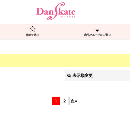
用途で選ぶ
商品グループから選ぶ
表示順変更
1
2
次
»
絞り込む