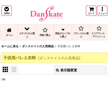
バレエの人気子供用バレエ衣料商品と、子供用バレエ衣料の通販です。
OPEN
カート
メニュー
カテゴリから選
商品グループか
ブランドから選
クリアランス・
ホーム
用途で選ぶ
ぶ
ら選ぶ
ぶ
アウトレット
ホームに戻る
>
ダンスケイトの人気商品
>
子供用バレエ衣料
子供用バレエ衣料
[
ダンスケイトの人気商品
]
表示順変更
閉じる
1
件
表示数
:
並び順
: