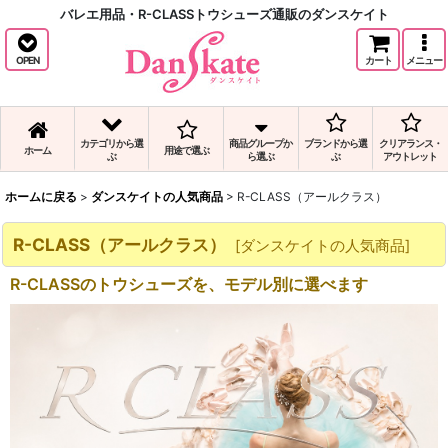
バレエ用品・R-CLASSトウシューズ通販のダンスケイト
OPEN
カート
メニュー
カテゴリから選
商品グループか
ブランドから選
クリアランス・
ホーム
用途で選ぶ
ぶ
ら選ぶ
ぶ
アウトレット
ホームに戻る
>
ダンスケイトの人気商品
>
R-CLASS（アールクラス）
R-CLASS（アールクラス）
[
ダンスケイトの人気商品
]
R-CLASSのトウシューズを、モデル別に選べます