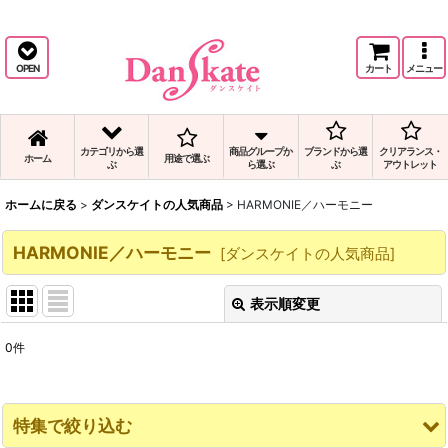
バレエの人気HARMONIE／ハーモニー商品と、HARMONIE／ハーモニーの通販
です。
OPEN
カート
メニュー
カテゴリから選
商品グループか
ブランドから選
クリアランス・
ホーム
用途で選ぶ
ぶ
ら選ぶ
ぶ
アウトレット
ホームに戻る
>
ダンスケイトの人気商品
>
HARMONIE／ハーモニー
HARMONIE／ハーモニー
[
ダンスケイトの人気商品
]
表示順変更
閉じる
0
件
表示数
:
並び順
:
特集で絞り込む