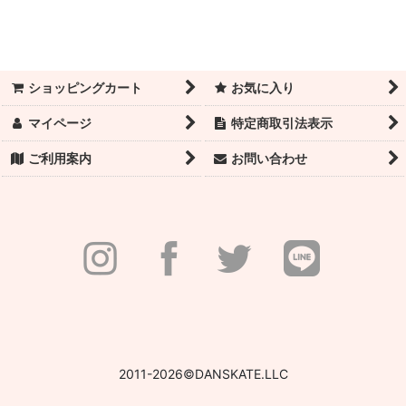
絞り込む
数量限定！スーパーセール！
トウシューズ
ショッピングカート
お気に入り
バレエシューズ
マイページ
特定商取引法表示
トウパッド・リボン・ゴム・トウシューズ付属品
ご利用案内
お問い合わせ
フットケア＆テーピング用品
レオタード／レディース
レオタード／チャイルド
タイツ
アンダー衣料
2011-2026©DANSKATE.LLC
レッグウォーマー