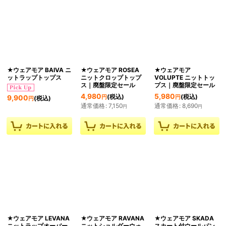
★ウェアモア BAIVA ニ
★ウェアモア ROSEA
★ウェアモア
ットラップトップス
ニットクロップトップ
VOLUPTE ニットトッ
ス｜廃盤限定セール
プス｜廃盤限定セール
4,980
5,980
(税込)
(税込)
9,900
円
円
(税込)
円
通常価格
:
7,150
通常価格
:
8,690
円
円
★ウェアモア LEVANA
★ウェアモア RAVANA
★ウェアモア SKADA
ニットラップオーバー
ニットショルダーウォ
スカート付ウールパン