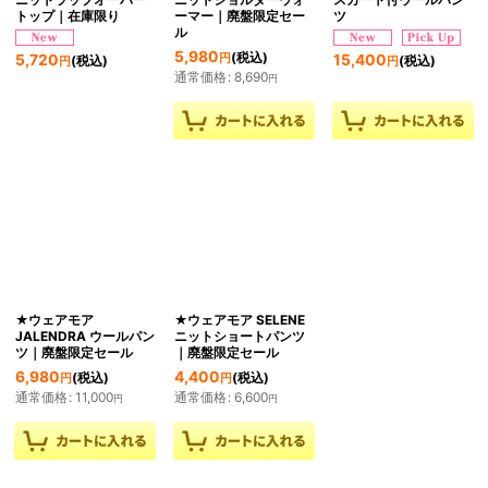
トップ｜在庫限り
ーマー｜廃盤限定セー
ツ
ル
5,980
(税込)
5,720
15,400
円
(税込)
(税込)
円
円
通常価格
:
8,690
円
★ウェアモア
★ウェアモア SELENE
JALENDRA ウールパン
ニットショートパンツ
ツ｜廃盤限定セール
｜廃盤限定セール
6,980
4,400
(税込)
(税込)
円
円
通常価格
:
11,000
通常価格
:
6,600
円
円