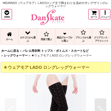
WEARMOI（ウェアモア）LADOロング丈で脚まわりを温めやすいデザインのレ
ッグウォーマー
OPEN
カート
メニュー
カテゴリから選
商品グループか
ブランドから選
クリアランス・
ホーム
用途で選ぶ
ぶ
ら選ぶ
ぶ
アウトレット
ホームに戻る
>
バレエ用衣料 トップス・ボトムス・スカートなど
>
レッグウォーマー
>
★ウェアモア LADO ロングレッグウォーマー
★ウェアモア LADO ロングレッグウォーマー