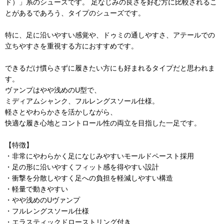
ド）」系のシューズです。 足なじみの良さを好む方に比較されるこ
とがあるであろう、タイプのシューズです。
特に、足に沿いやすい感覚や、ドゥミの通しやすさ、アテールでの
立ちやすさを重視する方におすすめです。
できるだけ慣らさずに履きたい方にも好まれるタイプだと思われま
す。
ヴァンプはやや浅めのU型で、
ミディアムシャンク、フルレングスソール仕様。
軽さとやわらかさを活かしながら、
快適な履き心地とコントロール性の両立を目指した一足です。
【特徴】
・非常にやわらかく足になじみやすいモールドペースト採用
・足の形に沿いやすくフィット感を得やすい設計
・衝撃を分散しやすく足への負担を軽減しやすい構造
・軽量で動きやすい
・やや浅めのUヴァンプ
・フルレングスソール仕様
・エラスティックドローストリング付き