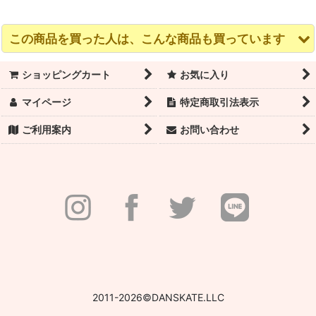
この商品を買った人は、こんな商品も買っています
ショッピングカート
お気に入り
マイページ
特定商取引法表示
ご利用案内
お問い合わせ
RubiaWear ルビア フル
BLOCH（ブロック）ト
RubiaWear ルビア フル
レッグウォーマー
ウシューズ S0109L
レッグウォーマー Isla
Forrest
Hannah（ハンナ）
12,540
(税込)
11,000
円
(税込)
円
11,000
(税込)
円
2011-2026©DANSKATE.LLC