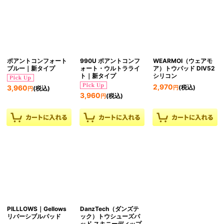
ポアントコンフォート
990U ポアントコンフ
WEARMOI（ウェアモ
ブルー｜新タイプ
ォート・ウルトラライ
ア）トウパッド DIV52
ト｜新タイプ
シリコン
2,970
(税込)
3,960
円
(税込)
円
3,960
(税込)
円
PILLLOWS｜Gellows
DanzTech（ダンズテ
リバーシブルパッド
ック）トウシューズパ
ッド スキニーディップ