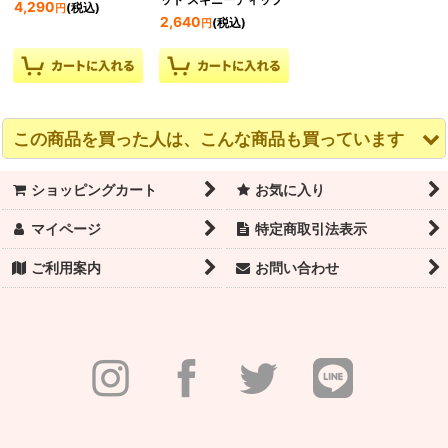
4,290
(税込)
円
2,640
(税込)
円
この商品を買った人は、こんな商品も買っています
ショッピングカート
お気に入り
マイページ
特定商取引法表示
ご利用案内
お問い合わせ
WEARMOI（ウェアモ
Bunheads（バンヘッ
ポアントコンフォート
ア）ユニショート
ド）ジェリートウ
ブルー｜新タイプ
CAPRI（カプリ）メン
1,650
(税込)
円
ズ｜予約注文（納期約1
3,960
(税込)
円
ヶ月）
9,350
(税込)
円