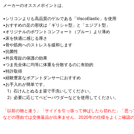
メーカーのオススメポイントは、
•シリコンよりも高品質のゲルである「ViscoElastic」を使用
•おすすめの足の形状は「ギリシャ型」と「エジプト型」
•オリジナルのポワントコンフォート（ブルー）より薄め
•床を快適に感じる厚さ
•骨や筋肉へのストレスを緩和します
•抗菌性
•外反母趾の保護の効果
•つま先全体に均等に体重を分散するのに有効的
•特許取得
•経験豊富なポアントダンサーにおすすめ
•お手入れが簡単です。
1）石けんとぬるま湯で手洗いしてください。
2）必要に応じてベビーパウダーなどを使用してください。
「以前の物と違う」「サイドを引っ張って伸ばしたら切れた」「思っ
などの理由では交換返品が出来ません、2020年の仕様をよくご確認