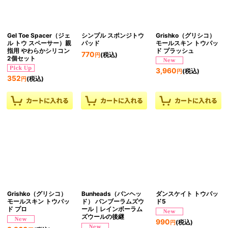
絞り込む
Gel Toe Spacer（ジェ
シンプル スポンジトウ
Grishko（グリシコ）
ル トウ スペーサー）親
パッド
モールスキン トウパッ
指用 やわらかシリコン
ド プラッシュ
770
(税込)
円
2個セット
3,960
(税込)
円
352
(税込)
円
Grishko（グリシコ）
Bunheads（バンヘッ
ダンスケイト トウパッ
モールスキン トウパッ
ド） バンブーラムズウ
ド5
ド プロ
ール｜レインボーラム
ズウールの後継
990
(税込)
円