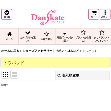
バレエで人気のジェルシューズアクセサリー｜リボン・ゴムなどシリコントウパ
ッドを通信販売,日本代理店
OPEN
カート
メニュー
カテゴリから選
商品グループか
ブランドから選
クリアランス・
ホーム
用途で選ぶ
ぶ
ら選ぶ
ぶ
アウトレット
ホームに戻る
>
シューズアクセサリー｜リボン・ゴムなど
>
トウパッド
トウパッド
表示順変更
閉じる
59
件
表示数
:
並び順
: