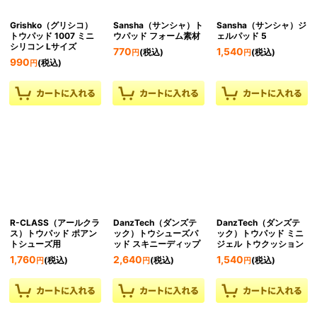
Grishko（グリシコ）
Sansha（サンシャ）ト
Sansha（サンシャ）ジ
トウパッド 1007 ミニ
ウパッド フォーム素材
ェルパッド 5
シリコン Lサイズ
770
1,540
(税込)
(税込)
円
円
990
(税込)
円
R-CLASS（アールクラ
DanzTech（ダンズテ
DanzTech（ダンズテ
ス）トウパッド ポアン
ック）トウシューズパ
ック）トウパッド ミニ
トシューズ用
ッド スキニーディップ
ジェル トウクッション
1,760
2,640
1,540
(税込)
(税込)
(税込)
円
円
円