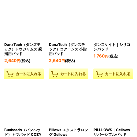
DanzTech（ダンズテ
DanzTech（ダンズテ
ダンスケイト｜シリコ
ック）トウジャムズ 親
ック）コクーンズ 小指
ンパッド
指用パッド
用パッド
1,760
(税込)
円
2,640
2,640
(税込)
(税込)
円
円
Bunheads（バンヘッ
Pillows エクストラロン
PILLLOWS｜Gellows
ド）トウパッド COZY
グ Gellows
リバーシブルパッド