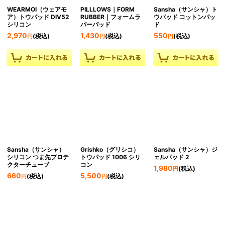
WEARMOI（ウェアモ
PILLLOWS｜FORM
Sansha（サンシャ）ト
ア）トウパッド DIV52
RUBBER｜フォームラ
ウパッド コットンパッ
シリコン
バーパッド
ド
2,970
1,430
550
(税込)
(税込)
(税込)
円
円
円
Sansha（サンシャ）
Grishko（グリシコ）
Sansha（サンシャ）ジ
シリコン つま先プロテ
トウパッド 1006 シリ
ェルパッド 2
クターチューブ
コン
1,980
(税込)
円
660
5,500
(税込)
(税込)
円
円