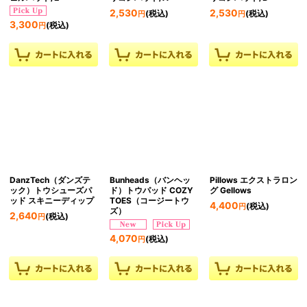
2,530
2,530
(税込)
(税込)
円
円
3,300
(税込)
円
DanzTech（ダンズテ
Bunheads（バンヘッ
Pillows エクストラロン
ック）トウシューズパ
ド）トウパッド COZY
グ Gellows
ッド スキニーディップ
TOES（コージートウ
4,400
(税込)
円
ズ）
2,640
(税込)
円
4,070
(税込)
円