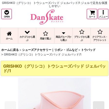
GRISHKO（グリシコ） トウシューズパッド ジェルパッド/1 ジェルで足先を保護
しやすい
OPEN
カート
メニュー
カテゴリから選
商品グループか
ブランドから選
クリアランス・
ホーム
用途で選ぶ
ぶ
ら選ぶ
ぶ
アウトレット
ホームに戻る
>
シューズアクセサリー｜リボン・ゴムなど
>
トウパッド
>
GRISHKO（グリシコ）トウシューズパッド ジェルパッド/1
GRISHKO（グリシコ）トウシューズパッド ジェルパッ
ド/1