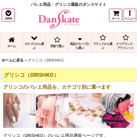
バレエ用品・グリシコ通販のダンスケイト
OPEN
カート
メニュー
カテゴリから選
商品グループか
ブランドから選
クリアランス・
ホーム
用途で選ぶ
ぶ
ら選ぶ
ぶ
アウトレット
ホームに戻る
>
グリシコ（GRISHKO）
グリシコ（GRISHKO）
グリシコのバレエ用品を、カテゴリ別に選べます
グリシコ（GRISHKO）のバレエ用品通販ページです。