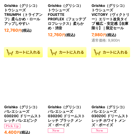
Grishko（グリシコ）
Grishko（グリシコ）
Grishko（グリシコ）
トウシューズ
トウシューズ
トウシューズ
TRIUMPH（トライアン
FOUETTE
VICTORY（ヴィクトリ
フ）柔らかめ・ロール
PROFLEX（フェッテプ
ー）エリート改良タイ
アップしやすい
ロフレックス）柔らか
プ 幅広・安定感【在庫
め・消音
限り】｜限定セール
12,760
(税込)
円
12,760
7,980
(税込)
(税込)
円
円
通常価格
:
9,900
円
Grishko（グリシコ）
Grishko（グリシコ）
Grishko（グリシコ）
バレエシューズ
バレエシューズ
バレエシューズ
03020C ドリームスト
03020C ドリームスト
03020C ドリームスト
レッチ バレエピンク
レッチ ブラック メン
レッチ ホワイト メン
ズ・ボーイズ
ズ・ボーイズ
4,400
(税込)
円