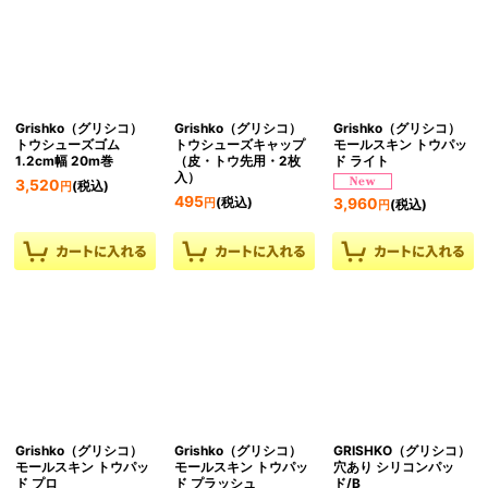
Grishko（グリシコ）
Grishko（グリシコ）
Grishko（グリシコ）
トウシューズゴム
トウシューズキャップ
モールスキン トウパッ
1.2cm幅 20m巻
（皮・トウ先用・2枚
ド ライト
入）
3,520
(税込)
円
495
(税込)
3,960
円
(税込)
円
Grishko（グリシコ）
Grishko（グリシコ）
GRISHKO（グリシコ）
モールスキン トウパッ
モールスキン トウパッ
穴あり シリコンパッ
ド プロ
ド プラッシュ
ド/B