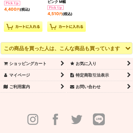
ピンク M幅
4,400
(税込)
円
4,510
(税込)
円
この商品を買った人は、こんな商品も買っています
ショッピングカート
お気に入り
マイページ
特定商取引法表示
ご利用案内
お問い合わせ
ERELL（エレル）BOIL
WEARMOI（ウェアモ
【CRYSTA】レースフ
サウナロングパンツ
ア）バレエシューズ
レンチスリーブレオタ
【薄め】ネイビー
VESTA（ヴェスタ）ス
ード
トレッチ ホワイト W幅
広幅 メンズ・ボーイズ
8,140
6,160
(税込)
(税込)
円
円
4,510
(税込)
円