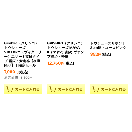
Grishko（グリシコ）
GRISHKO（グリシコ）
トウシューズリボン｜
トウシューズ
トウシューズ MAYA
2cm幅・ユーロピンク
VICTORY（ヴィクトリ
II（マヤ2）細め ヴァン
352
(税込)
円
ー）エリート改良タイ
プ長め・軽量
プ 幅広・安定感【在庫
12,760
(税込)
円
限り】｜限定セール
7,980
(税込)
円
通常価格
:
9,900
円