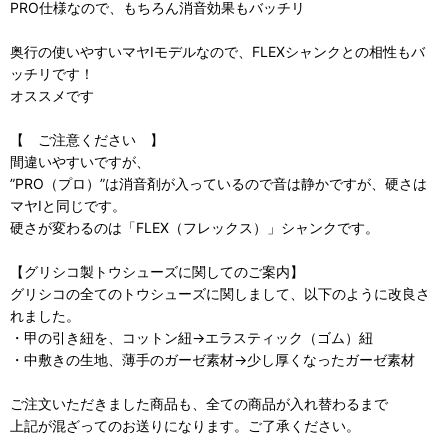
PRO仕様なので、もちろん消音効果もバッチリ
奥行の使いやすいマヤIモデルなので、FLEXシャンクとの相性もバ
ッチリです！
オススメです
【 ご注意ください 】
間違いやすいですが、
”PRO（プロ）”は消音剤が入っているので音は静かですが、硬さは
マヤIと同じです。
硬さが変わるのは「FLEX（フレックス）」シャンクです。
【グリシコ製トウシューズに関してのご案内】
グリシコの全てのトウシューズに関しまして、以下のように改良さ
れました。
・甲の引き紐を、コットン紐→エラスティック（ゴム）紐
・中敷きの生地、薄手のガーゼ素材→少し厚くなったガーゼ素材
ご注文いただきました商品も、全ての商品が入れ替わるまで
上記が混ざってのお送りになります。ご了承ください。