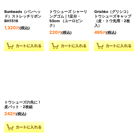
Bunheads（バンヘッ
トウシューズ シャーリ
Grishko（グリシコ）
ド）ストレッチリボン
ングゴム｜1足分・
トウシューズキャップ
BH1516
50cm （ユーロピン
（皮・トウ先用・2枚
ク）
入）
1,320
(税込)
円
220
495
(税込)
(税込)
円
円
トウシューズの先に！
皮パット・2枚組
242
(税込)
円