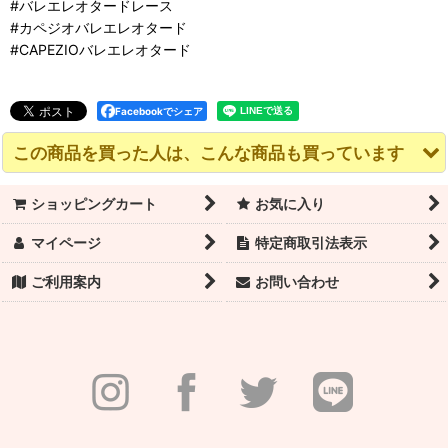
#バレエレオタードレース
#カペジオバレエレオタード
#CAPEZIOバレエレオタード
Facebookでシェア
この商品を買った人は、こんな商品も買っています
ショッピングカート
お気に入り
マイページ
特定商取引法表示
ご利用案内
お問い合わせ
CAPEZIO（カペジオ）
セール！CAPEZIO ダイ
CAPEZIO（カペジオ）
レオタード TC0001 ワ
ヤモンド ストラッピー
レオタード 11430C ジ
イドストラップ【在庫
キャミソール レオター
ップフロント 子供サイ
限り】｜限定セール
ド
ズ
3,980
4,840
5,940
(税込)
(税込)
(税込)
円
円
円
通常価格
:
5,940
通常価格
:
6,050
円
円