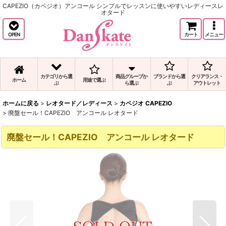
CAPEZIO（カペジオ）アンコール シンプルでレッスンに使いやすいレディースレ
オタード
OPEN
カート
メニュー
カテゴリから選
商品グループか
ブランドから選
クリアランス・
ホーム
用途で選ぶ
ぶ
ら選ぶ
ぶ
アウトレット
ホームに戻る
>
レオタード／レディース
>
カペジオ CAPEZIO
>
廃盤セール！CAPEZIO アンコール レオタード
廃盤セール！CAPEZIO アンコール レオタード