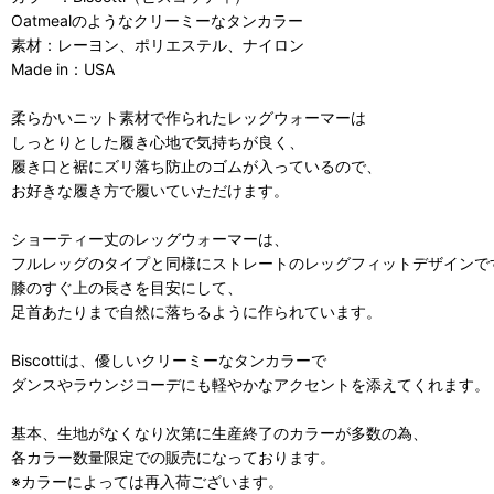
Oatmealのようなクリーミーなタンカラー
素材：レーヨン、ポリエステル、ナイロン
Made in：USA
柔らかいニット素材で作られたレッグウォーマーは
しっとりとした履き心地で気持ちが良く、
履き口と裾にズリ落ち防止のゴムが入っているので、
お好きな履き方で履いていただけます。
ショーティー丈のレッグウォーマーは、
フルレッグのタイプと同様にストレートのレッグフィットデザインで
膝のすぐ上の長さを目安にして、
足首あたりまで自然に落ちるように作られています。
Biscottiは、優しいクリーミーなタンカラーで
ダンスやラウンジコーデにも軽やかなアクセントを添えてくれます。
基本、生地がなくなり次第に生産終了のカラーが多数の為、
各カラー数量限定での販売になっております。
※カラーによっては再入荷ございます。