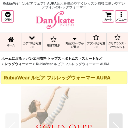
RubiaWear（ルビアウェア）AURA足元を温めやすくレッスン前後に使いやすい
デザインのレッグウォーマー
OPEN
カート
メニュー
カテゴリから選
商品グループか
ブランドから選
クリアランス・
ホーム
用途で選ぶ
ぶ
ら選ぶ
ぶ
アウトレット
ホームに戻る
>
バレエ用衣料 トップス・ボトムス・スカートなど
>
レッグウォーマー
>
RubiaWear ルビア フルレッグウォーマー AURA
RubiaWear ルビア フルレッグウォーマー AURA