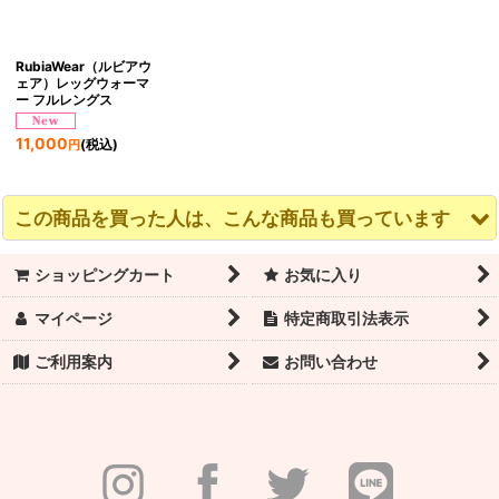
RubiaWear（ルビアウ
ェア）レッグウォーマ
ー フルレングス
11,000
(税込)
円
この商品を買った人は、こんな商品も買っています
ショッピングカート
お気に入り
マイページ
特定商取引法表示
ご利用案内
お問い合わせ
RubiaWear ルビア フル
RubiaWear ルビア フル
RubiaWear ルビア フル
レッグウォーマー
レッグウォーマー
レッグウォーマー Zap
Paradise
DAWN
11,000
(税込)
円
11,000
11,000
(税込)
(税込)
円
円