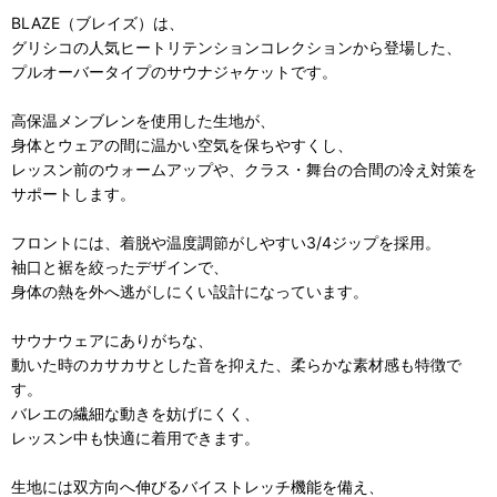
BLAZE（ブレイズ）は、
グリシコの人気ヒートリテンションコレクションから登場した、
プルオーバータイプのサウナジャケットです。
高保温メンブレンを使用した生地が、
身体とウェアの間に温かい空気を保ちやすくし、
レッスン前のウォームアップや、クラス・舞台の合間の冷え対策を
サポートします。
フロントには、着脱や温度調節がしやすい3/4ジップを採用。
袖口と裾を絞ったデザインで、
身体の熱を外へ逃がしにくい設計になっています。
サウナウェアにありがちな、
動いた時のカサカサとした音を抑えた、柔らかな素材感も特徴で
す。
バレエの繊細な動きを妨げにくく、
レッスン中も快適に着用できます。
生地には双方向へ伸びるバイストレッチ機能を備え、