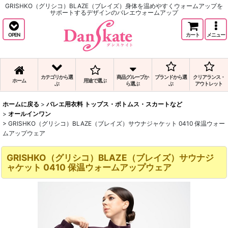
GRISHKO（グリシコ）BLAZE（ブレイズ）身体を温めやすくウォームアップを
サポートするデザインのバレエウォームアップ
OPEN
カート
メニュー
カテゴリから選
商品グループか
ブランドから選
クリアランス・
ホーム
用途で選ぶ
ぶ
ら選ぶ
ぶ
アウトレット
ホームに戻る
>
バレエ用衣料 トップス・ボトムス・スカートなど
>
オールインワン
>
GRISHKO（グリシコ）BLAZE（ブレイズ）サウナジャケット 0410 保温ウォー
ムアップウェア
GRISHKO（グリシコ）BLAZE（ブレイズ）サウナジ
ャケット 0410 保温ウォームアップウェア