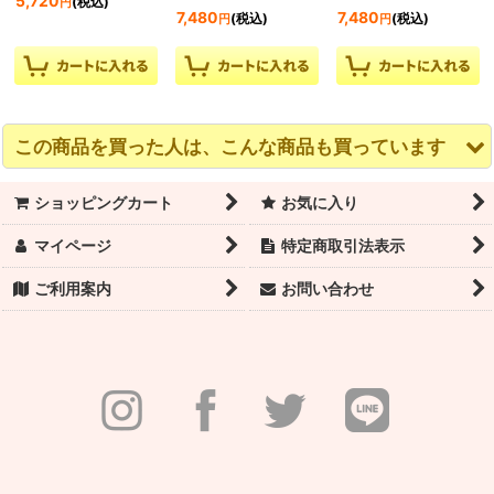
5,720
(税込)
円
7,480
7,480
(税込)
(税込)
円
円
この商品を買った人は、こんな商品も買っています
ショッピングカート
お気に入り
マイページ
特定商取引法表示
ご利用案内
お問い合わせ
【ISABEL】スクィーズ
Grishko（グリシコ）
Grishko（グリシコ）
フロントホルターネッ
サウナバルーンパンツ
サウナパンツ 0405PT
ク レオタード
0408 BAE（ベイ）
BLISS（ブリス）Heat
Heat Retention Wear
Retention Wear ウォー
5,720
(税込)
円
ウォームアップウェア
ムアップウェア ビッグ
ロゴ
5,720
(税込)
円
6,710
(税込)
円