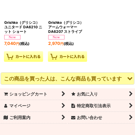
Grishko（グリシコ）
Grishko（グリシコ）
ユニタード DA6210 ニ
アームウォーマー
ット ショート
DA6207 ストライプ
7,040
2,970
(税込)
(税込)
円
円
この商品を買った人は、こんな商品も買っています
ショッピングカート
お気に入り
マイページ
特定商取引法表示
ご利用案内
お問い合わせ
ERELL（エレル）
ERELL（エレル）
【ALYSSA】レースホ