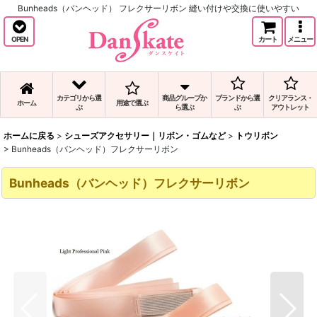
Bunheads（バンヘッド） フレクサーリボン 縫い付けや交換に使いやすい
OPEN
カート
メニュー
カテゴリから選
商品グループか
ブランドから選
クリアランス・
ホーム
用途で選ぶ
ぶ
ら選ぶ
ぶ
アウトレット
ホームに戻る
>
シューズアクセサリー｜リボン・ゴムなど
>
トウリボン
>
Bunheads（バンヘッド）フレクサーリボン
Bunheads（バンヘッド）フレクサーリボン