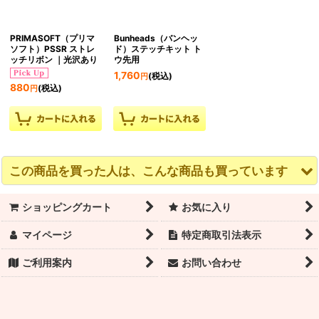
PRIMASOFT（プリマ
Bunheads（バンヘッ
ソフト）PSSR ストレ
ド）ステッチキット ト
ッチリボン ｜光沢あり
ウ先用
1,760
(税込)
円
880
(税込)
円
この商品を買った人は、こんな商品も買っています
ショッピングカート
お気に入り
マイページ
特定商取引法表示
ご利用案内
お問い合わせ
Grishko（グリシコ）
皮パットII・2枚組｜ト
PRIMASOFT（プリマ
トウシューズリボン シ
ウシューズ用
ソフト）PSSR ストレ
ャーリングゴム付
ッチリボン ｜光沢あり