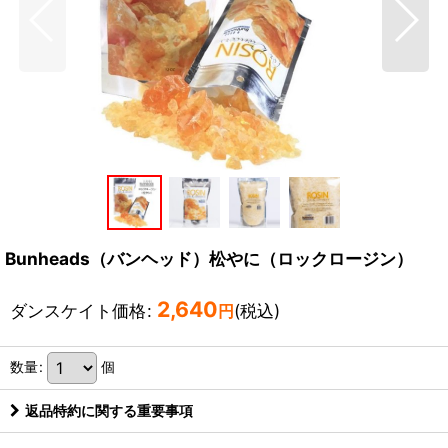
Bunheads（バンヘッド）松やに（ロックロージン）
2,640
ダンスケイト価格
:
(税込)
円
数量
:
個
返品特約に関する重要事項