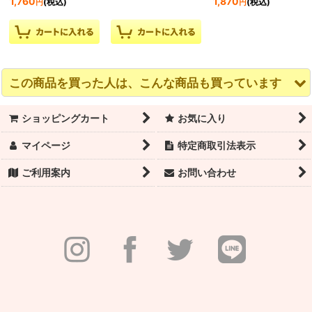
1,760
1,870
(税込)
(税込)
円
円
この商品を買った人は、こんな商品も買っています
ショッピングカート
お気に入り
マイページ
特定商取引法表示
ご利用案内
お問い合わせ
Class In レオタード
★ウェアモア BAIVA ニ
WEARMOI（ウェアモ
660｜在庫限り
ットラップトップス
ア）レオタード
GEMMA（ジェンマ）
子供サイズ｜予約注文
9,900
9,900
(税込)
(税込)
円
円
（納期約1ヶ月）
9,900
(税込)
円