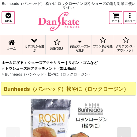
Bunheads（バンヘッド） 松やに ロックロージン 床やシューズの滑り対策に使い
やすい
OPEN
カート
メニュー
カテゴリから選
商品グループか
ブランドから選
クリアランス・
ホーム
用途で選ぶ
ぶ
ら選ぶ
ぶ
アウトレット
ホームに戻る
>
シューズアクセサリー｜リボン・ゴムなど
>
トウシューズ用アタッチメント（加工商品）
>
Bunheads（バンヘッド）松やに（ロックロージン）
Bunheads（バンヘッド）松やに（ロックロージン）