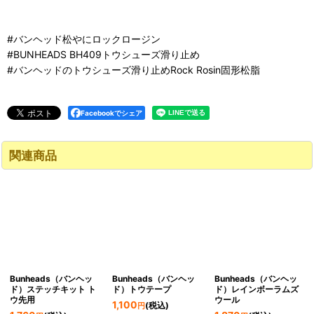
#バンヘッド松やにロックロージン
#BUNHEADS BH409トウシューズ滑り止め
#バンヘッドのトウシューズ滑り止めRock Rosin固形松脂
Facebookでシェア
関連商品
Bunheads（バンヘッ
Bunheads（バンヘッ
Bunheads（バンヘッ
ド）ステッチキット ト
ド）トウテープ
ド）レインボーラムズ
ウ先用
ウール
1,100
(税込)
円