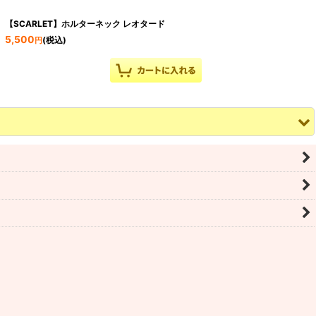
【SCARLET】ホルターネック レオタード
5,500
(税込)
円
限定【MAHALIA】ブラウンフラワーメッシュ フレンチスリーブVバック レオ
タード
6,160
(税込)
円