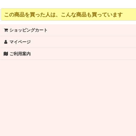
この商品を買った人は、こんな商品も買っています
ショッピングカート
マイページ
ご利用案内
【SAYAKA】リングブラトップ（パット付）
3,300
(税込)
円