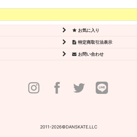
お気に入り
特定商取引法表示
お問い合わせ
最終セール！カペジオ｜クロスカントリー ロマンスニットショート
3,960
(税込)
円
通常価格
:
4,950
円
2011-2026©DANSKATE.LLC