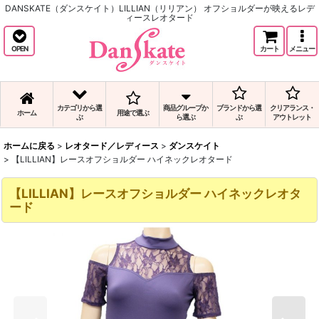
DANSKATE（ダンスケイト）LILLIAN（リリアン） オフショルダーが映えるレデ
ィースレオタード
OPEN
カート
メニュー
カテゴリから選
商品グループか
ブランドから選
クリアランス・
ホーム
用途で選ぶ
ぶ
ら選ぶ
ぶ
アウトレット
ホームに戻る
>
レオタード／レディース
>
ダンスケイト
>
【LILLIAN】レースオフショルダー ハイネックレオタード
【LILLIAN】レースオフショルダー ハイネックレオタ
ード