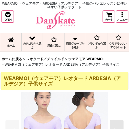
WEARMOI（ウェアモア）ARDESIA（アルデジア） 子供のバレエレッスンに使い
やすい子供レオタード
OPEN
カート
メニュー
カテゴリから選
商品グループか
ブランドから選
クリアランス・
ホーム
用途で選ぶ
ぶ
ら選ぶ
ぶ
アウトレット
ホームに戻る
>
レオタード／チャイルド
>
ウェアモア WEARMOI
>
WEARMOI（ウェアモア）レオタード ARDESIA（アルデジア）子供サイズ
WEARMOI（ウェアモア）レオタード ARDESIA（ア
ルデジア）子供サイズ