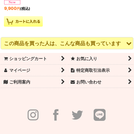
9,900
(税込)
円
この商品を買った人は、こんな商品も買っています
ショッピングカート
お気に入り
マイページ
特定商取引法表示
ご利用案内
お問い合わせ
WEARMOI（ウェアモ
WEARMOI（ウェアモ
サンシャ 子供フーター
ア）HIBISCUS レオタ
ア）BALKALA レオタ
タイツ
ード 子供サイズ
ード 子供サイズ
1,760
(税込)
円
8,140
(税込)
円
7,700
(税込)
円