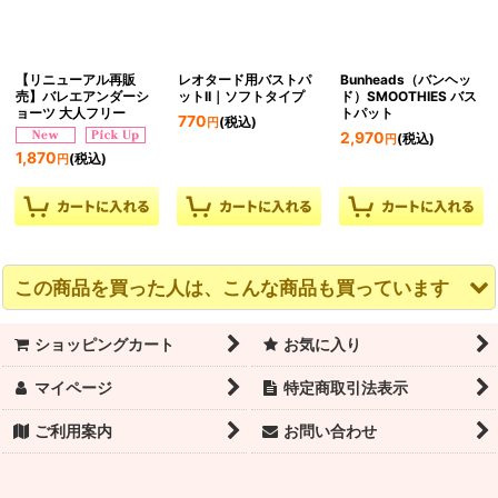
【リニューアル再販
レオタード用バストパ
Bunheads（バンヘッ
売】バレエアンダーシ
ットII｜ソフトタイプ
ド）SMOOTHIES バス
ョーツ 大人フリー
トパット
770
(税込)
円
2,970
(税込)
円
1,870
(税込)
円
この商品を買った人は、こんな商品も買っています
ショッピングカート
お気に入り
マイページ
特定商取引法表示
ご利用案内
お問い合わせ
ERELL（エレル）
【L・SWASH】スワッ
シームレスブラトップ