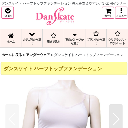
ダンスケイト ハーフトップファンデーション 胸元を支えやすいバレエ用インナー
OPEN
カート
メニュー
カテゴリから選
商品グループか
ブランドから選
クリアランス・
ホーム
用途で選ぶ
ぶ
ら選ぶ
ぶ
アウトレット
ホームに戻る
>
アンダーウェア
>
ダンスケイト ハーフトップファンデーション
ダンスケイト ハーフトップファンデーション