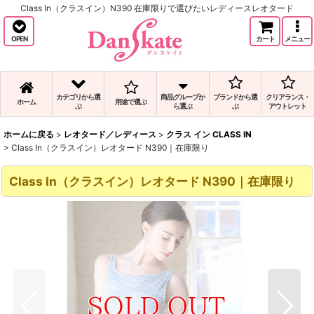
Class In（クラスイン）N390 在庫限りで選びたいレディースレオタード
OPEN
カート
メニュー
カテゴリから選
商品グループか
ブランドから選
クリアランス・
ホーム
用途で選ぶ
ぶ
ら選ぶ
ぶ
アウトレット
ホームに戻る
>
レオタード／レディース
>
クラス イン CLASS IN
>
Class In（クラスイン）レオタード N390｜在庫限り
Class In（クラスイン）レオタード N390｜在庫限り