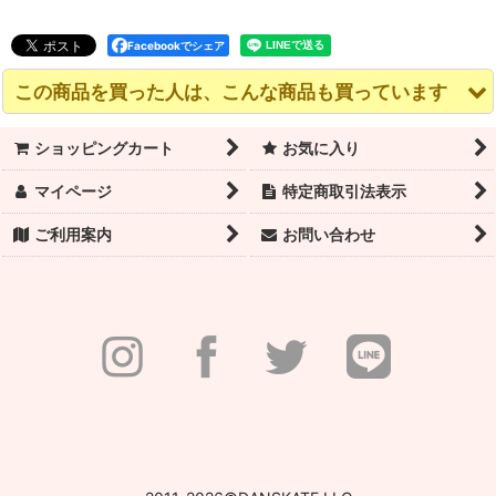
Facebookでシェア
この商品を買った人は、こんな商品も買っています
ショッピングカート
お気に入り
マイページ
特定商取引法表示
ご利用案内
お問い合わせ
WEARMOI（ウェアモ
ウェアモア CBM118 レ
ウェアモア AMINA レ
ア）レオタード
オタード｜CLEMATIS
オタード
BELLE（ベル）｜予約
ベース CUSTOM BY
注文（納期約1ヶ月）
MOI- READY TO
12,540
(税込)
円
WEAR
11,880
(税込)
円
14,300
(税込)
円