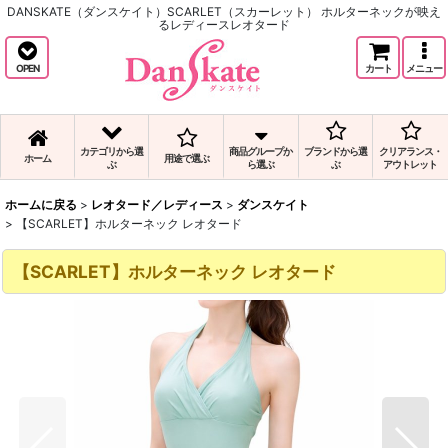
DANSKATE（ダンスケイト）SCARLET（スカーレット） ホルターネックが映え
るレディースレオタード
OPEN
カート
メニュー
カテゴリから選
商品グループか
ブランドから選
クリアランス・
ホーム
用途で選ぶ
ぶ
ら選ぶ
ぶ
アウトレット
ホームに戻る
>
レオタード／レディース
>
ダンスケイト
>
【SCARLET】ホルターネック レオタード
【SCARLET】ホルターネック レオタード