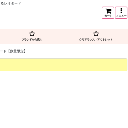
色が映えるレオタード
カート
メニュー
ブランドから選ぶ
クリアランス・アウトレット
e レオタード【数量限定】