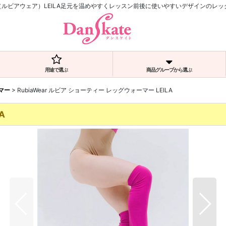
ear（ルビアウェア）LEILA足元を温めやすくレッスン前後に使いやすいデザインのレ
用途で選ぶ
商品グループから選ぶ
マー
>
RubiaWear ルビア ショーティー レッグウォーマー LEILA
A