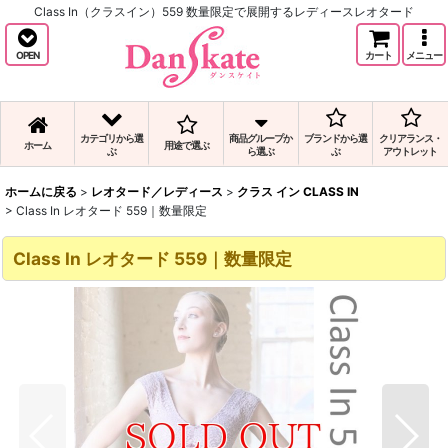
Class In（クラスイン）559 数量限定で展開するレディースレオタード
OPEN
カート
メニュー
カテゴリから選
商品グループか
ブランドから選
クリアランス・
ホーム
用途で選ぶ
ぶ
ら選ぶ
ぶ
アウトレット
ホームに戻る
>
レオタード／レディース
>
クラス イン CLASS IN
>
Class In レオタード 559｜数量限定
Class In レオタード 559｜数量限定