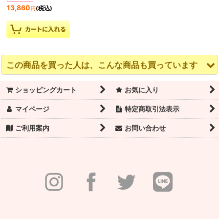
13,860
(税込)
円
この商品を買った人は、こんな商品も買っています
ショッピングカート
お気に入り
マイページ
特定商取引法表示
ご利用案内
お問い合わせ
Eleve Dancewear エレ
Eleve Dancewear エレ
Eleve Dancewear エレ
ベダンスウェア Allison
ベダンスウェア Allison
ベダンスウェア Allison
Lagoon Velvet レオタ
Bed Of Roses レオタ
Dark Navy Velvet レオ
ード【数量限定】
ード【数量限定】
タード【数量限定】
11,550
(税込)
円
12,100
11,550
(税込)
(税込)
円
円