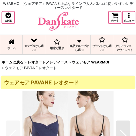
WEARMOI（ウェアモア）PAVANE 上品なラインで大人バレエに使いやすいレデ
ィースレオタード
OPEN
カート
メニュー
カテゴリから選
商品グループか
ブランドから選
クリアランス・
ホーム
用途で選ぶ
ぶ
ら選ぶ
ぶ
アウトレット
ホームに戻る
>
レオタード／レディース
>
ウェアモア WEARMOI
>
ウェアモア PAVANE レオタード
ウェアモア PAVANE レオタード