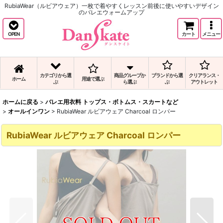
RubiaWear（ルビアウェア）一枚で着やすくレッスン前後に使いやすいデザイン
のバレエウォームアップ
OPEN
カート
メニュー
カテゴリから選
商品グループか
ブランドから選
クリアランス・
ホーム
用途で選ぶ
ぶ
ら選ぶ
ぶ
アウトレット
ホームに戻る
>
バレエ用衣料 トップス・ボトムス・スカートなど
>
オールインワン
>
RubiaWear ルビアウェア Charcoal ロンパー
RubiaWear ルビアウェア Charcoal ロンパー