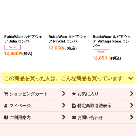
RubiaWear ルビアウェ
RubiaWear ルビアウェ
RubiaWear ルビアウェ
ア Julia ロンパー
ア Pinklet ロンパー
ア Vintage Rose ロン
パー
12,650
(税込)
円
12,650
(税込)
円
12,650
(税込)
円
この商品を買った人は、こんな商品も買っています
ショッピングカート
お気に入り
マイページ
特定商取引法表示
ご利用案内
お問い合わせ
RubiaWear ルビアウェ
WEARMOI（ウェアモ
つまさきトレーニング