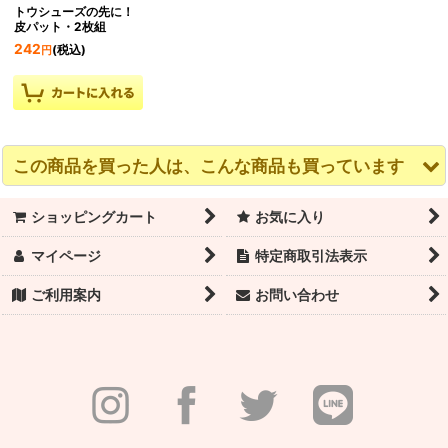
トウシューズの先に！
皮パット・2枚組
242
(税込)
円
この商品を買った人は、こんな商品も買っています
ショッピングカート
お気に入り
マイページ
特定商取引法表示
ご利用案内
お問い合わせ
WEARMOI（ウェアモ
ボディファンデーショ
Bunheads（バンヘッ
ア）バレエシューズ
ン 2 ストラップ調整可
ド）トウパッド オリジ
VESTA（ヴェスタ）ス
能
ナル アウチポーチ
トレッチ ライトピンク
2,860
4,400
(税込)
(税込)
円
円
N幅 細幅
4,510
(税込)
円