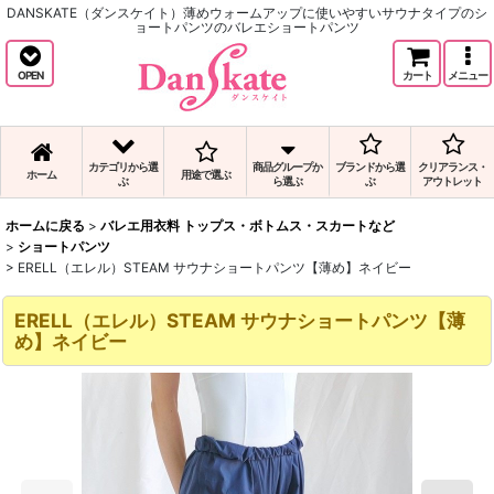
DANSKATE（ダンスケイト）薄めウォームアップに使いやすいサウナタイプのシ
ョートパンツのバレエショートパンツ
OPEN
カート
メニュー
カテゴリから選
商品グループか
ブランドから選
クリアランス・
ホーム
用途で選ぶ
ぶ
ら選ぶ
ぶ
アウトレット
ホームに戻る
>
バレエ用衣料 トップス・ボトムス・スカートなど
>
ショートパンツ
>
ERELL（エレル）STEAM サウナショートパンツ【薄め】ネイビー
ERELL（エレル）STEAM サウナショートパンツ【薄
め】ネイビー