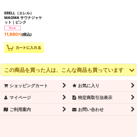
ERELL（エレル）
MAGMA サウナジャケ
ット｜ピンク
11,880
(税込)
円
この商品を買った人は、こんな商品も買っています
ショッピングカート
お気に入り
マイページ
特定商取引法表示
ご利用案内
お問い合わせ
Capezio｜カペジオ
ヘアピン ネジピン ショ
三善 ステージライナー
1816 コンバーチブルタ
ート｜バレエシニヨン
｜ホワイト・レッド・
イツ
ヘアーにおすすめ
ブラウン