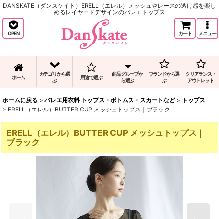
DANSKATE（ダンスケイト）ERELL（エレル）メッシュやレースの透け感を楽し
めるレイヤードデザインのバレエトップス
OPEN
カート
メニュー
カテゴリから選
商品グループか
ブランドから選
クリアランス・
ホーム
用途で選ぶ
ぶ
ら選ぶ
ぶ
アウトレット
ホームに戻る
>
バレエ用衣料 トップス・ボトムス・スカートなど
>
トップス
>
ERELL（エレル）BUTTER CUP メッシュトップス｜ブラック
ERELL（エレル）BUTTER CUP メッシュトップス｜
ブラック