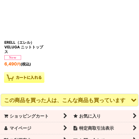
ERELL（エレル）
VELUGA ニットトップ
ス
6,490
(税込)
円
この商品を買った人は、こんな商品も買っています
ショッピングカート
お気に入り
マイページ
特定商取引法表示