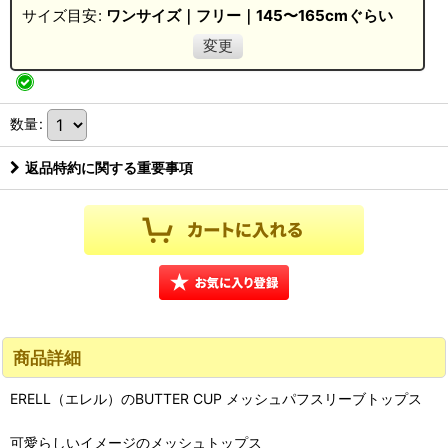
サイズ目安
:
ワンサイズ｜フリー｜145〜165cmぐらい
変更
数量
:
返品特約に関する重要事項
商品詳細
ERELL（エレル）のBUTTER CUP メッシュパフスリーブトップス
可愛らしいイメージのメッシュトップス