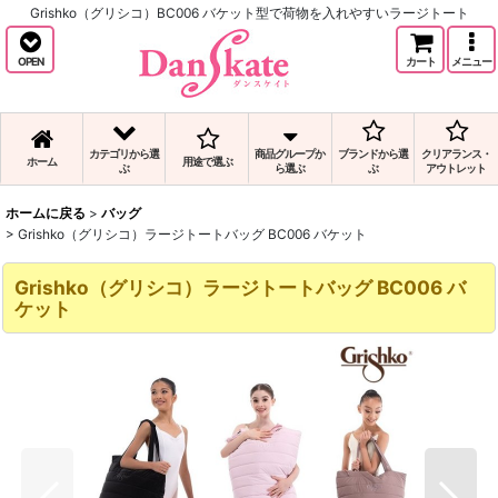
Grishko（グリシコ）BC006 バケット型で荷物を入れやすいラージトート
OPEN
カート
メニュー
カテゴリから選
商品グループか
ブランドから選
クリアランス・
ホーム
用途で選ぶ
ぶ
ら選ぶ
ぶ
アウトレット
ホームに戻る
>
バッグ
>
Grishko（グリシコ）ラージトートバッグ BC006 バケット
Grishko（グリシコ）ラージトートバッグ BC006 バ
ケット