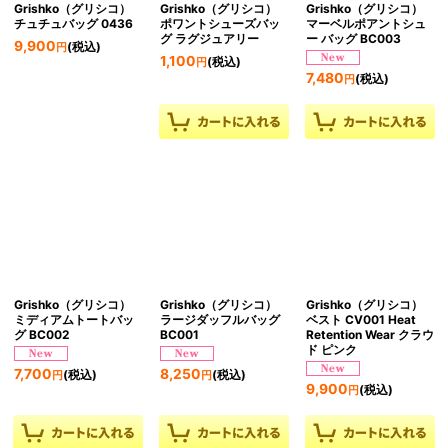
Grishko（グリシコ）
Grishko（グリシコ）
Grishko（グリシコ）
チュチュバッグ 0436
ポワントシューズバッ
マーベルポアントシュ
グ ラグジュアリー
ー バッグ BC003
9,900
(税込)
円
1,100
(税込)
円
7,480
(税込)
円
Grishko（グリシコ）
Grishko（グリシコ）
Grishko（グリシコ）
ミディアムトートバッ
ラージダッフルバッグ
ベスト CV001 Heat
グ BC002
BC001
Retention Wear クラウ
ド ピンク
7,700
8,250
(税込)
(税込)
円
円
9,900
(税込)
円