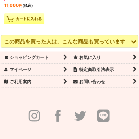
11,000
(税込)
円
この商品を買った人は、こんな商品も買っています
ショッピングカート
お気に入り
マイページ
特定商取引法表示
ご利用案内
お問い合わせ
RubiaWear ルビア フル
RubiaWear ルビア フル
RubiaWear ルビア フル
レッグウォーマー
レッグウォーマー
レッグウォーマー Zap
Paradise
Libra
11,000
(税込)
円
11,000
11,000
(税込)
(税込)
円
円