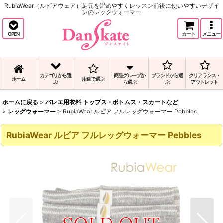
RubiaWear（ルビアウェア）足元を温めやすくレッスン前後に使いやすいデザイ
ンのレッグウォーマー
OPEN
カート
メニュー
カテゴリから選
商品グループか
ブランドから選
クリアランス・
ホーム
用途で選ぶ
ぶ
ら選ぶ
ぶ
アウトレット
ホームに戻る
>
バレエ用衣料 トップス・ボトムス・スカートなど
>
レッグウォーマー
>
RubiaWear ルビア フルレッグウォーマー Pebbles
RubiaWear ルビア フルレッグウォーマー Pebbles