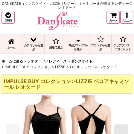
DANSKATE（ダンスケイト）LIZZIE（リジー） キャミソールが映えるレディース
レオタード
OPEN
カート
メニュー
カテゴリから選
商品グループか
ブランドから選
クリアランス・
ホーム
用途で選ぶ
ぶ
ら選ぶ
ぶ
アウトレット
ホームに戻る
>
レオタード／レディース
>
ダンスケイト
>
IMPULSE BUY コレクション＞LIZZIE ベロアキャミソール レオタード
IMPULSE BUY コレクション＞LIZZIE ベロアキャミソ
ール レオタード