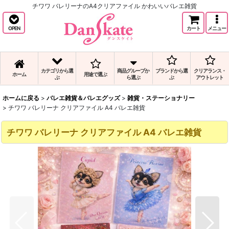
チワワ バレリーナのA4クリアファイル かわいいバレエ雑貨
OPEN
カート
メニュー
カテゴリから選
商品グループか
ブランドから選
クリアランス・
ホーム
用途で選ぶ
ぶ
ら選ぶ
ぶ
アウトレット
ホームに戻る
>
バレエ雑貨＆バレエグッズ
>
雑貨・ステーショナリー
>
チワワ バレリーナ クリアファイル A4 バレエ雑貨
チワワ バレリーナ クリアファイル A4 バレエ雑貨