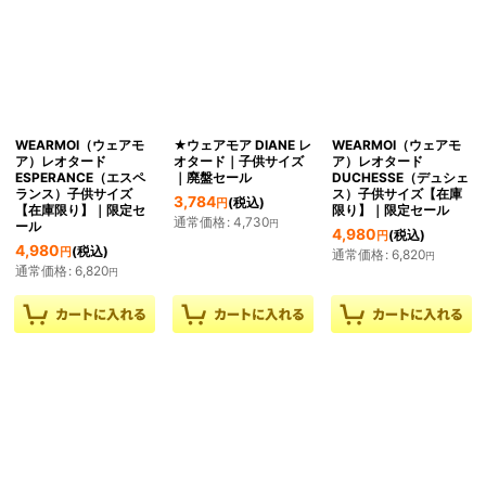
WEARMOI（ウェアモ
★ウェアモア DIANE レ
WEARMOI（ウェアモ
ア）レオタード
オタード｜子供サイズ
ア）レオタード
ESPERANCE（エスペ
｜廃盤セール
DUCHESSE（デュシェ
ランス）子供サイズ
ス）子供サイズ【在庫
3,784
(税込)
円
【在庫限り】｜限定セ
限り】｜限定セール
通常価格
:
4,730
円
ール
4,980
(税込)
円
4,980
(税込)
円
通常価格
:
6,820
円
通常価格
:
6,820
円