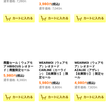
通常価格
:
7,260
円
3,980
(税込)
円
通常価格
:
7,040
円
廃盤セール｜ウェアモ
WEARMOI（ウェアモ
WEARMOI（ウェアモ
ア HIBISCUS レオター
ア）レオタード
ア）レオタード
ド｜廃盤限定セール
CARLINE（カーライ
AZALEE（アザレ）
ン）【在庫限り】｜限
【在庫限り】｜限定セ
5,980
(税込)
円
定セール
ール
通常価格
:
8,360
円
5,980
4,980
(税込)
(税込)
円
円
通常価格
:
8,800
通常価格
:
7,920
円
円