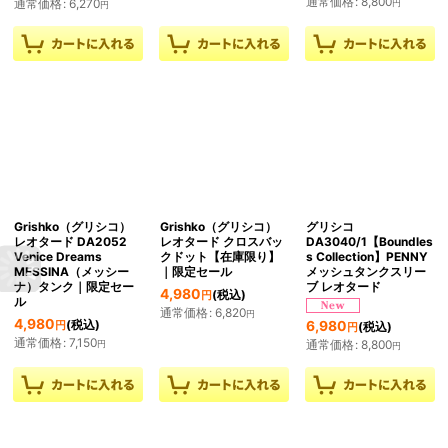
通常価格
:
8,800
通常価格
:
6,270
円
円
Grishko（グリシコ）
Grishko（グリシコ）
グリシコ
レオタード DA2052
レオタード クロスバッ
DA3040/1【Boundles
Venice Dreams
クドット【在庫限り】
s Collection】PENNY
MESSINA（メッシー
｜限定セール
メッシュタンクスリー
ナ）タンク｜限定セー
ブ レオタード
4,980
(税込)
円
ル
通常価格
:
6,820
円
4,980
(税込)
6,980
円
(税込)
円
通常価格
:
7,150
通常価格
:
8,800
円
円