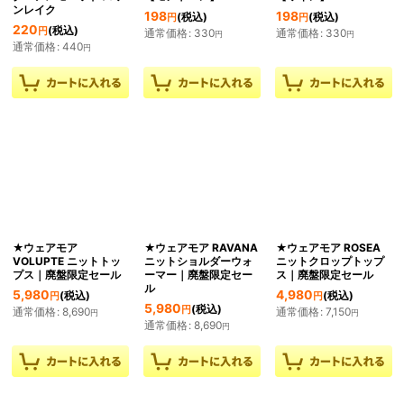
ンレイク
198
198
(税込)
(税込)
円
円
220
(税込)
円
通常価格
:
330
通常価格
:
330
円
円
通常価格
:
440
円
★ウェアモア
★ウェアモア RAVANA
★ウェアモア ROSEA
VOLUPTE ニットトッ
ニットショルダーウォ
ニットクロップトップ
プス｜廃盤限定セール
ーマー｜廃盤限定セー
ス｜廃盤限定セール
ル
5,980
4,980
(税込)
(税込)
円
円
5,980
(税込)
円
通常価格
:
8,690
通常価格
:
7,150
円
円
通常価格
:
8,690
円