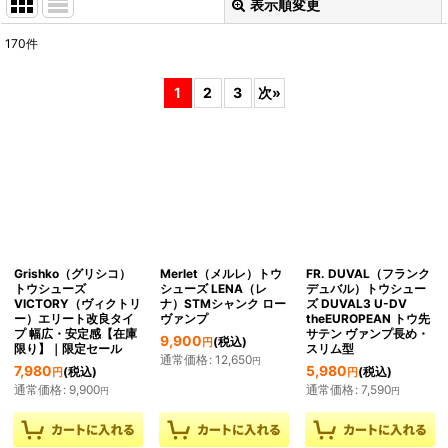
表示順変更
閉じる
170
件
表示数
:
1
2
3
次
»
並び順
:
絞り込む
Grishko（グリシコ）
Merlet（メルレ）トウ
FR. DUVAL（フランク
トウシューズ
シューズ LENA（レ
デュバル）トウシュー
VICTORY（ヴィクトリ
ナ）STMシャンク ロー
ズ DUVAL3 U-DV
ー）エリート改良タイ
ヴァンプ
theEUROPEAN トウ先
プ 幅広・安定感【在庫
サテン ヴァンプ長め・
9,900
(税込)
円
限り】｜限定セール
スリム型
通常価格
:
12,650
円
7,980
5,980
(税込)
(税込)
円
円
通常価格
:
9,900
通常価格
:
7,590
円
円