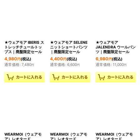
★ウェアモア IBERIS ス
★ウェアモア SELENE
★ウェアモア
トレッチチュールトッ
ニットショートパンツ
JALENDRA ウールパン
プス｜廃盤限定セール
｜廃盤限定セール
ツ｜廃盤限定セール
4,980
4,400
6,980
(税込)
(税込)
(税込)
円
円
円
通常価格
:
7,480
通常価格
:
6,600
通常価格
:
11,000
円
円
円
WEARMOI（ウェアモ
WEARMOI（ウェアモ
WEARMOI（ウェアモ
ア）レオタード
ア）レオタード
ア）レオタード