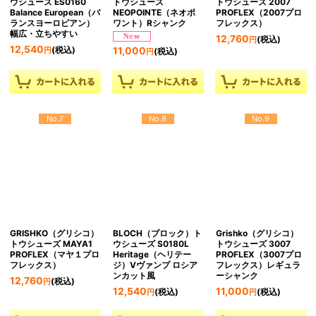
ウシューズ ES0160
トウシューズ
トウシューズ 2007
Balance European（バ
NEOPOINTE（ネオポ
PROFLEX（2007プロ
ランスヨーロピアン）
ワント）Rシャンク
フレックス）
幅広・立ちやすい
12,760
(税込)
円
12,540
(税込)
11,000
円
(税込)
円
No.7
No.8
No.9
GRISHKO（グリシコ）
BLOCH（ブロック）ト
Grishko（グリシコ）
トウシューズ MAYA1
ウシューズ S0180L
トウシューズ 3007
PROFLEX（マヤ１プロ
Heritage（ヘリテー
PROFLEX（3007プロ
フレックス）
ジ）Vヴァンプ ロシア
フレックス）レギュラ
ンカット風
ーシャンク
12,760
(税込)
円
12,540
11,000
(税込)
(税込)
円
円