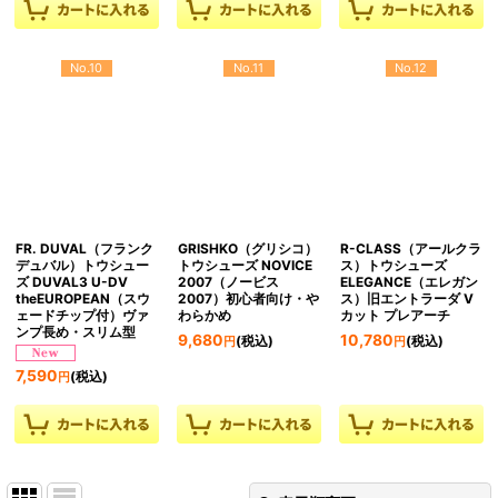
No.10
No.11
No.12
FR. DUVAL（フランク
GRISHKO（グリシコ）
R-CLASS（アールクラ
デュバル）トウシュー
トウシューズ NOVICE
ス）トウシューズ
ズ DUVAL3 U-DV
2007（ノービス
ELEGANCE（エレガン
theEUROPEAN（スウ
2007）初心者向け・や
ス）旧エントラーダ V
ェードチップ付）ヴァ
わらかめ
カット プレアーチ
ンプ長め・スリム型
9,680
10,780
(税込)
(税込)
円
円
7,590
(税込)
円