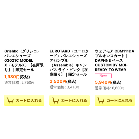
Grishko（グリシコ）
EUROTARD（ユーロタ
ウェアモア CBM111DA
バレエシューズ
ード）バレエシューズ
プルオンスカート｜
03021C MODEL
アセンブル
DAPHNE ベース
X（モデルX）【在庫限
（Assemble）キャン
CUSTOM BY MOI-
り】｜限定セール
バス ライトピンク【在
READY TO WEAR
庫限り】｜限定セール
1,980
(税込)
円
2,500
(税込)
5,940
円
(税込)
通常価格
:
2,750
円
円
通常価格
:
3,410
通常価格
:
6,600
円
円