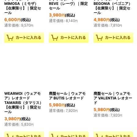
MIMOSA（ミモザ）
REVE（レーヴ）｜限定
BEGONIA（ベゴニア）
【在庫限り】｜限定セ
セール
【在庫限り】｜限定セ
ール
ール
3,980
(税込)
円
6,600
4,980
(税込)
(税込)
円
円
通常価格
:
8,140
円
通常価格
:
9,570
通常価格
:
7,810
円
円
WEARMOI（ウェアモ
廃盤セール｜ウェアモ
廃盤セール｜ウェアモ
ア）レオタード
ア BUTIS レオタード
ア VALENTIA レオター
TAMARIS（タマリス）
ド
5,980
(税込)
円
【在庫限り】｜限定セ
5,980
(税込)
円
通常価格
:
7,920
円
ール
通常価格
:
7,920
円
3,980
(税込)
円
通常価格
:
5,830
円