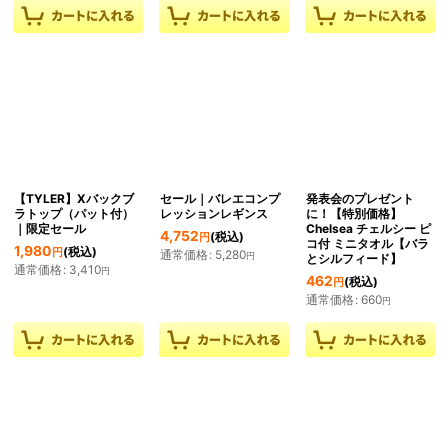
【TYLER】Xバックブ
セール｜バレエコンプ
発表会のプレゼント
ラトップ（パット付）
レッションレギンス
に！【特別価格】
｜限定セール
Chelsea チェルシー ピ
4,752
(税込)
円
コ付 ミニタオル【バラ
1,980
(税込)
円
通常価格
:
5,280
円
とシルフィード】
通常価格
:
3,410
円
462
(税込)
円
通常価格
:
660
円