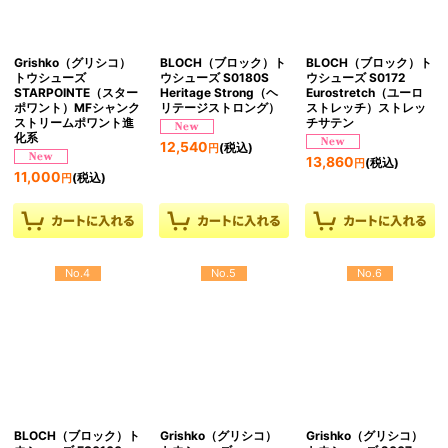
Grishko（グリシコ）
BLOCH（ブロック）ト
BLOCH（ブロック）ト
トウシューズ
ウシューズ S0180S
ウシューズ S0172
STARPOINTE（スター
Heritage Strong（ヘ
Eurostretch（ユーロ
ポワント）MFシャンク
リテージストロング）
ストレッチ）ストレッ
ストリームポワント進
チサテン
化系
12,540
(税込)
円
13,860
(税込)
円
11,000
(税込)
円
No.4
No.5
No.6
BLOCH（ブロック）ト
Grishko（グリシコ）
Grishko（グリシコ）