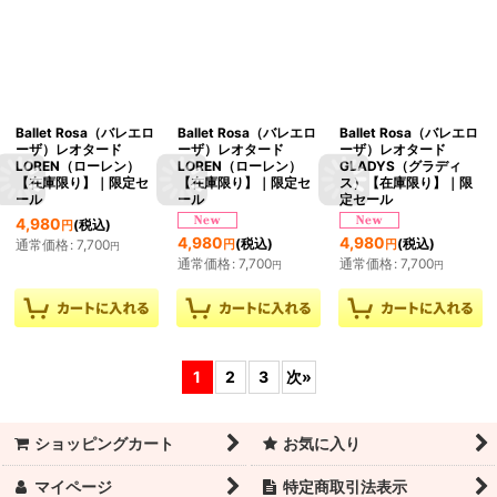
Ballet Rosa（バレエロ
Ballet Rosa（バレエロ
Ballet Rosa（バレエロ
ーザ）レオタード
ーザ）レオタード
ーザ）レオタード
LOREN（ローレン）
LOREN（ローレン）
GLADYS（グラディ
【在庫限り】｜限定セ
【在庫限り】｜限定セ
ス）【在庫限り】｜限
ール
ール
定セール
4,980
(税込)
円
4,980
4,980
(税込)
(税込)
通常価格
:
7,700
円
円
円
通常価格
:
7,700
通常価格
:
7,700
円
円
1
2
3
次
»
ショッピングカート
お気に入り
マイページ
特定商取引法表示