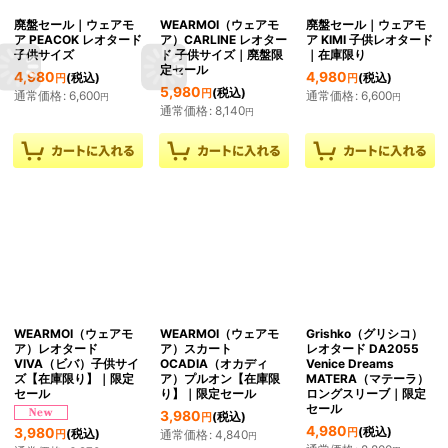
廃盤セール｜ウェアモ
WEARMOI（ウェアモ
廃盤セール｜ウェアモ
ア PEACOK レオタード
ア）CARLINE レオター
ア KIMI 子供レオタード
子供サイズ
ド 子供サイズ｜廃盤限
｜在庫限り
定セール
4,980
4,980
(税込)
(税込)
円
円
5,980
(税込)
円
通常価格
:
6,600
通常価格
:
6,600
円
円
通常価格
:
8,140
円
WEARMOI（ウェアモ
WEARMOI（ウェアモ
Grishko（グリシコ）
ア）レオタード
ア）スカート
レオタード DA2055
VIVA（ビバ）子供サイ
OCADIA（オカディ
Venice Dreams
ズ【在庫限り】｜限定
ア）プルオン【在庫限
MATERA（マテーラ）
セール
り】｜限定セール
ロングスリーブ｜限定
セール
3,980
(税込)
円
4,980
(税込)
3,980
円
(税込)
通常価格
:
4,840
円
円