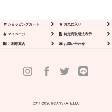
絞り込む
数量限定！スーパーセール！
トウシューズ
ショッピングカート
お気に入り
バレエシューズ
マイページ
特定商取引法表示
トウパッド・リボン・ゴム・トウシューズ付属品
ご利用案内
お問い合わせ
フットケア＆テーピング用品
レオタード／レディース
レオタード／チャイルド
タイツ
アンダー衣料
2011-2026©DANSKATE.LLC
レッグウォーマー