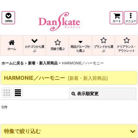
バレエの人気HARMONIE／ハーモニー商品と、HARMONIE／ハーモニーの通販
です。
OPEN
カート
メニュー
カテゴリから選
商品グループか
ブランドから選
クリアランス・
ホーム
用途で選ぶ
ぶ
ら選ぶ
ぶ
アウトレット
ホームに戻る
>
新着・新入荷商品
>
HARMONIE／ハーモニー
HARMONIE／ハーモニー
[
新着・新入荷商品
]
表示順変更
閉じる
0
件
表示数
:
並び順
:
特集で絞り込む