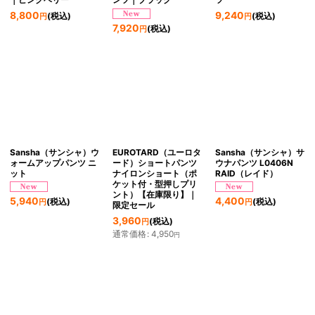
8,800
9,240
(税込)
(税込)
円
円
7,920
(税込)
円
Sansha（サンシャ）ウ
EUROTARD（ユーロタ
Sansha（サンシャ）サ
ォームアップパンツ ニ
ード）ショートパンツ
ウナパンツ L0406N
ット
ナイロンショート（ポ
RAID（レイド）
ケット付・型押しプリ
ント）【在庫限り】｜
5,940
4,400
(税込)
(税込)
円
円
限定セール
3,960
(税込)
円
通常価格
:
4,950
円