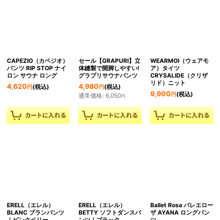
CAPEZIO（カペジオ）
セール【GRAPURI】立
WEARMOI（ウェアモ
パンツ RIP STOP ナイ
体縫製で開脚しやすい!
ア）タイツ
ロン サウナ ロング
グラプリサウナパンツ
CRYSALIDE（クリザ
リド）ニット
4,620
4,980
(税込)
(税込)
円
円
9,900
(税込)
円
通常価格
:
6,050
円
ERELL（エレル）
ERELL（エレル）
Ballet Rosa バレエロー
BLANC ブランパンツ
BETTY ソフトダンスパ
ザ AYANA ロングパン
｜ピンクベリー
ンツ｜ブラック
ツ