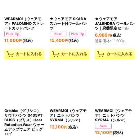
WEARMOI（ウェアモ
★ウェアモア SKADA
★ウェアモア
ア）PALOMINO ストレ
スカート付ウールパン
JALENDRA ウールパン
ートカットパンツ
ツ
ツ｜廃盤限定セール
6,980
(税込)
円
11,000
15,400
(税込)
(税込)
通常価格
:
11,000
円
円
円
Grishko（グリシコ）
WEARMOI（ウェアモ
WEARMOI（ウェアモ
サウナパンツ 0405PT
ア）ニットパンツ
ア）ニットパンツ
BLISS（ブリス）Heat
SYRMA（シルマ）
SYRMA（シルマ）
Retention Wear ウォー
12,100
(税込)
円
ムアップウェア ビッグ
12,100
(税込)
円
ロゴ