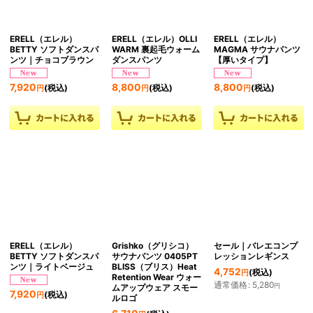
ERELL（エレル）
ERELL（エレル）OLLI
ERELL（エレル）
BETTY ソフトダンスパ
WARM 裏起毛ウォーム
MAGMA サウナパンツ
ンツ｜チョコブラウン
ダンスパンツ
【厚いタイプ】
7,920
8,800
8,800
(税込)
(税込)
(税込)
円
円
円
ERELL（エレル）
Grishko（グリシコ）
セール｜バレエコンプ
BETTY ソフトダンスパ
サウナパンツ 0405PT
レッションレギンス
ンツ｜ライトベージュ
BLISS（ブリス）Heat
4,752
(税込)
円
Retention Wear ウォー
通常価格
:
5,280
円
ムアップウェア スモー
7,920
(税込)
円
ルロゴ