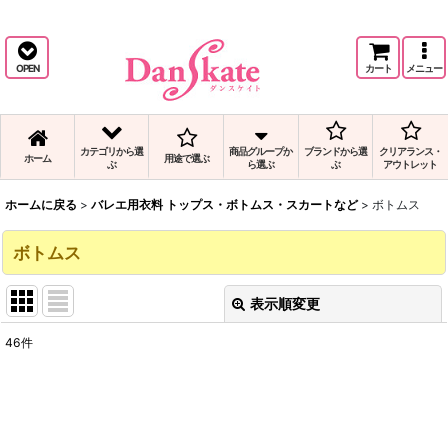
バレエ用品で人気のバレエ用衣料 トップス・ボトムス・スカートなどボトムスを
通信販売,日本代理店
OPEN
カート
メニュー
カテゴリから選
商品グループか
ブランドから選
クリアランス・
ホーム
用途で選ぶ
ぶ
ら選ぶ
ぶ
アウトレット
ホームに戻る
>
バレエ用衣料 トップス・ボトムス・スカートなど
>
ボトムス
ボトムス
表示順変更
閉じる
46
件
表示数
:
並び順
: