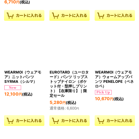
6,710
(税込)
円
WEARMOI（ウェアモ
EUROTARD（ユーロタ
WEARMOI（ウェアモ
ア）ニットパンツ
ード）パンツ リップス
ア）ウォームアップパ
SYRMA（シルマ）
トップナイロン（ポケ
ンツ PENELOPE（ペネ
ット付・型押しプリン
ロペ）
ト）【在庫限り】｜限
12,100
(税込)
円
定セール
10,670
(税込)
円
5,280
(税込)
円
通常価格
:
6,600
円